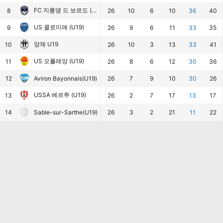
FC 지롱댕 드 보르도 (U19)
8
26
10
6
10
36
40
US 콜로미에 (U19)
9
26
9
6
11
33
35
앙제 U19
10
26
10
3
13
33
41
US 오를레앙 (U19)
11
26
8
6
12
30
36
12
Aviron Bayonnais(U19)
26
7
9
10
30
26
USSA 베르투 (U19)
13
26
2
7
17
13
17
14
Sable-sur-Sarthe(U19)
26
3
2
21
11
22