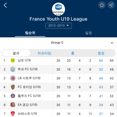
France Youth U19 League
2012-2013
팀순위
일정
Group C
랭킹
팀
결과
하프타임
경기
승
홈
무
패
원정
승점
득점
낭트 U19
1
26
20
4
2
64
64
투르 FC (U19)
2
26
16
4
6
52
48
LB 샤토루 (U19)
3
26
13
7
6
46
42
FC 로리앙 (U19)
4
26
13
4
9
43
37
툴루즈 FC (U19)
5
26
11
8
7
41
53
EA 갱강 (U19)
6
26
11
6
9
39
43
브레스트 U19
7
26
11
4
11
37
34