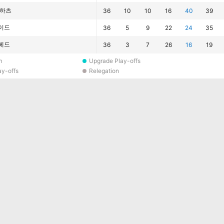
 하츠
36
10
10
16
40
39
이드
36
5
9
22
24
35
헤드
36
3
7
26
16
19
m
Upgrade Play-offs
ay-offs
Relegation