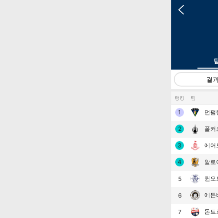
결
랭킹
팀
1
던펌
2
폴커
3
에어
4
알로
퀸오
5
에든
6
몬트
7