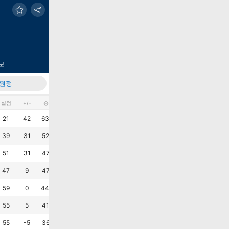
보
원정
실점
+/-
승%
무%
패%
AVG G
AVG M
최근6G
무
승
승
무
승
승
?
21
42
63.9
33.3
2.8
1.8
0.6
무
승
무
패
승
승
?
39
31
52.8
27.8
19.4
1.9
1.1
승
승
무
무
패
승
?
51
31
47.2
25.0
27.8
2.3
1.4
패
패
승
패
승
패
?
47
9
47.2
16.7
36.1
1.6
1.3
승
승
패
패
승
승
?
59
0
44.4
16.7
38.9
1.6
1.6
무
패
패
승
무
패
?
55
5
41.7
16.7
41.7
1.7
1.5
패
패
승
승
패
패
?
55
-5
36.1
25.0
38.9
1.4
1.5