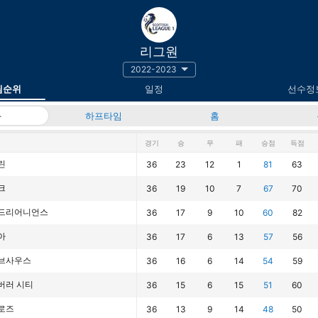
리그원
2022-2023
팀순위
일정
선수정
과
하프타임
홈
경기
승
무
패
승점
득점
린
36
23
12
1
81
63
크
36
19
10
7
67
70
드리어니언스
36
17
9
10
60
82
아
36
17
6
13
57
56
브사우스
36
16
6
14
54
59
버러 시티
36
15
6
15
51
60
로즈
36
13
9
14
48
50