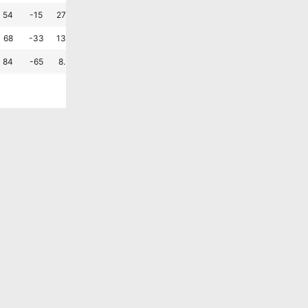
무
무
패
무
승
패
?
54
-15
27.8
27.8
44.4
1.1
1.5
무
무
승
무
패
승
?
68
-33
13.9
25.0
61.1
1.0
1.9
승
패
패
무
패
패
?
84
-65
8.3
19.4
72.2
0.5
2.3