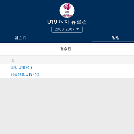
U19 여자 유로컵
2006-2007
팀순위
일정
결승전
팀
독일 U19 (여)
잉글랜드 U19 (여)