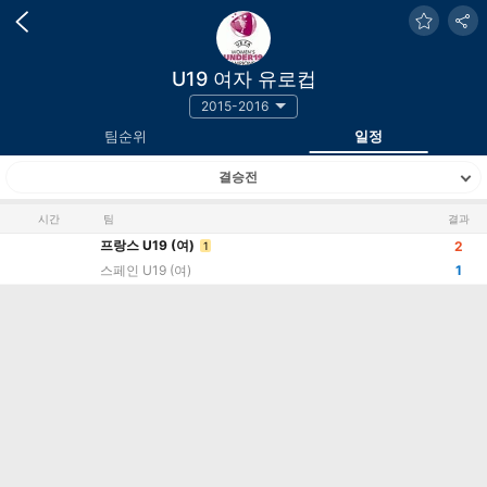
U19 여자 유로컵
2015-2016
팀순위
일정
결승전
시간
팀
결과
프랑스 U19 (여)
2
1
스페인 U19 (여)
1