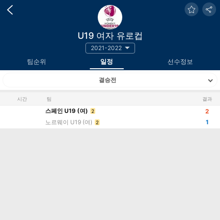
U19 여자 유로컵
2021-2022
팀순위
일정
선수정보
결승전
시간
팀
결과
스페인 U19 (여)
2
2
노르웨이 U19 (여)
1
2