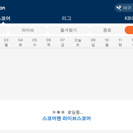
야구
스코어
리그
KB
라이브
즐겨찾기
종료
03
04
05
06
07
오늘
09
10
11
월
화
수
목
금
토
일
월
화
로딩중...
스코어맨 라이브스코어