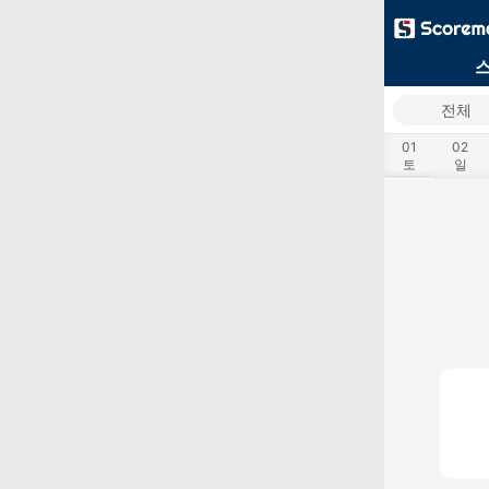
전체
01
02
토
일
14
15
금
토