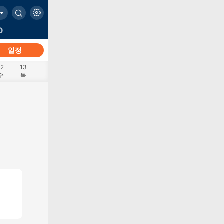
O
일정
12
13
수
목