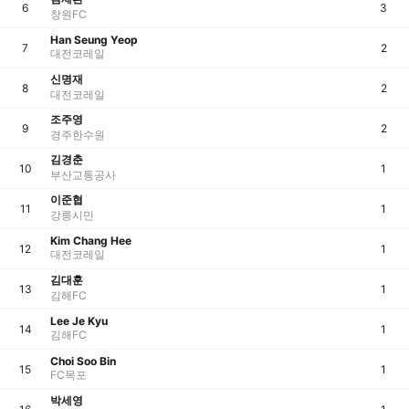
6
3
창원FC
Han Seung Yeop
7
2
대전코레일
신명재
8
2
대전코레일
조주영
9
2
경주한수원
김경춘
10
1
부산교통공사
이준협
11
1
강릉시민
Kim Chang Hee
12
1
대전코레일
김대훈
13
1
김해FC
Lee Je Kyu
14
1
김해FC
Choi Soo Bin
15
1
FC목포
박세영