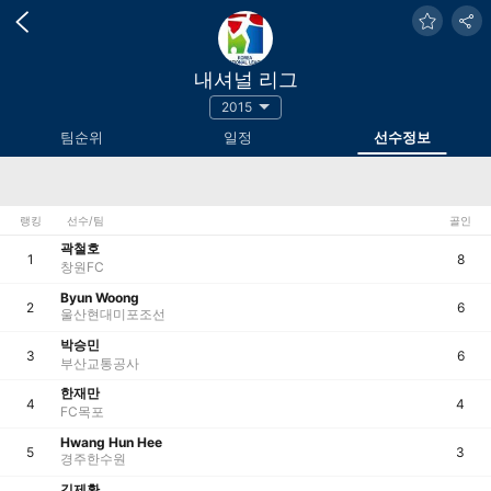
내셔널 리그
2015
팀순위
일정
선수정보
랭킹
선수/팀
골인
곽철호
1
8
창원FC
Byun Woong
2
6
울산현대미포조선
박승민
3
6
부산교통공사
한재만
4
4
FC목포
Hwang Hun Hee
5
3
경주한수원
김제환