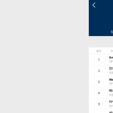
랭킹
선
An
1
크
안
2
아
We
3
크
베
4
아
마
5
크
세