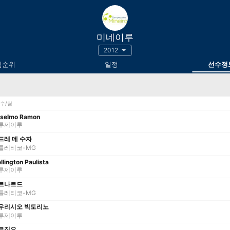
미네이루
2012
팀순위
일정
선수정
수/팀
selmo Ramon
루제이루
드레 데 수자
틀레티코-MG
llington Paulista
루제이루
르나르드
틀레티코-MG
우리시오 빅토리노
루제이루
르징요