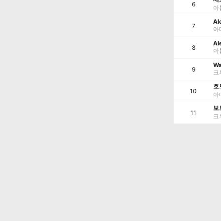
6
아
Al
7
아
Al
8
아
Wa
9
크
호
10
아
보
11
크