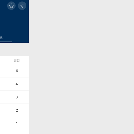
보
골인
6
4
3
2
1