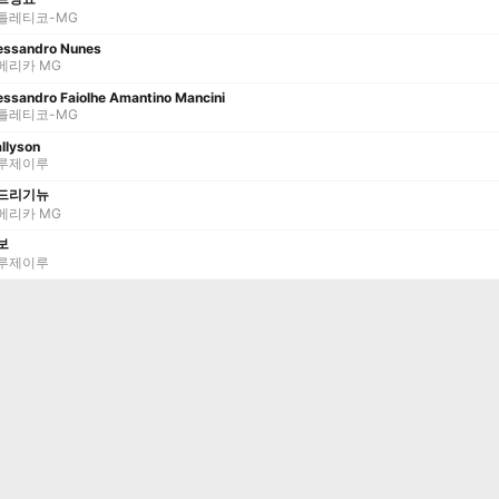
틀레티코-MG
essandro Nunes
메리카 MG
essandro Faiolhe Amantino Mancini
틀레티코-MG
llyson
루제이루
드리기뉴
메리카 MG
보
루제이루