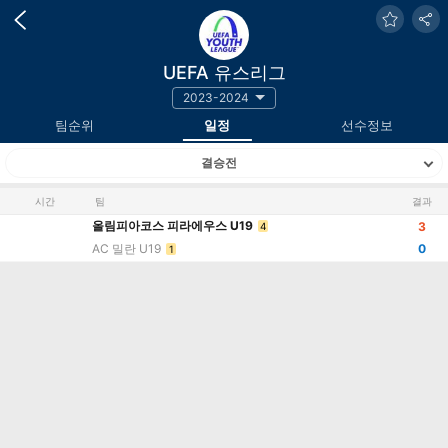
UEFA 유스리그
2023-2024
팀순위
일정
선수정보
결승전
시간
팀
결과
올림피아코스 피라에우스 U19
3
4
AC 밀란 U19
0
1