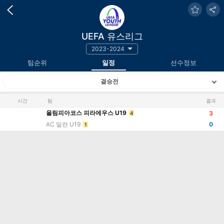
UEFA 유스리그
2023-2024
팀순위
일정
선수정보
결승전
시간
팀
결과
올림피아코스 피라에우스 U19
3
4
AC 밀란 U19
0
1