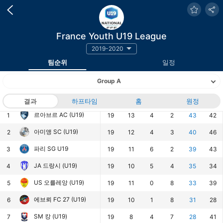
France Youth U19 League
2019-2020
팀순위
일정
Group A
랭킹
팀
결과
하프타임
경기
승
홈
무
패
원정
승점
득점
르아브르 AC (U19)
1
19
13
4
2
43
42
아미앵 SC (U19)
2
19
12
4
3
40
46
파리 SG U19
3
19
11
6
2
39
43
JA 드랑시 (U19)
4
19
10
5
4
35
34
US 오를레앙 (U19)
5
19
11
0
8
33
39
에브뢰 FC 27 (U19)
6
19
10
1
8
31
28
SM 캉 (U19)
7
19
8
4
7
28
41