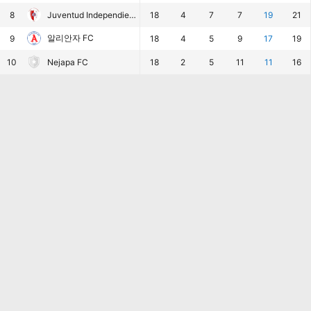
8
Juventud Independiente
18
4
7
7
19
21
알리안자 FC
9
18
4
5
9
17
19
10
Nejapa FC
18
2
5
11
11
16