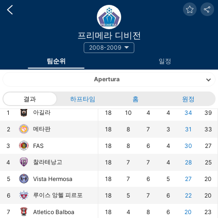
프리메라 디비전
2008-2009
팀순위
일정
Apertura
랭킹
팀
결과
하프타임
경기
승
홈
무
패
원정
승점
득점
아길라
1
18
10
4
4
34
39
메타판
2
18
8
7
3
31
33
3
FAS
18
8
6
4
30
27
찰라테낭고
4
18
7
7
4
28
25
5
Vista Hermosa
18
7
6
5
27
20
루이스 앙헬 피르포
6
18
5
7
6
22
20
7
Atletico Balboa
18
4
8
6
20
23