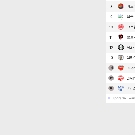
바트
8
첼굼
9
크로
10
보르
11
MS
12
텔라
13
14
Ouar
15
Olym
16
US 
Upgrade Tea