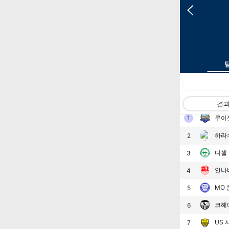
랭킹
팀
결
1
루이
하라
2
디젤
3
안나
4
MO
5
크헤
6
US
7