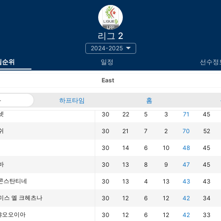
리그 2
2024-2025
팀순위
일정
선수정
East
과
하프타임
경기
승
무
홈
패
승점
득점
셋
30
22
5
3
71
45
쉬
30
21
7
2
70
52
30
14
6
10
48
45
바
30
13
8
9
47
45
 콘스탄티네
30
13
4
13
43
43
미스 엘 크헤츠나
30
12
6
12
42
34
 샤오오이아
30
12
6
12
42
33