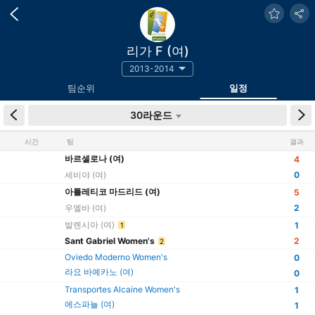
리가 F (여)
2013-2014
팀순위
일정
30라운드
시간
팀
결과
바르셀로나 (여)
4
세비야 (여)
0
아틀레티코 마드리드 (여)
5
우엘바 (여)
2
발렌시아 (여)
1
1
Sant Gabriel Women's
2
2
Oviedo Moderno Women's
0
라요 바예카노 (여)
0
Transportes Alcaine Women's
1
에스파뇰 (여)
1