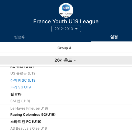
France Youth U19 League
2012-2013
팀순위
일정
Group A
팀
26라운드
RC 랑스 (U19)
US 불로뉴 (U19)
아미앵 SC (U19)
파리 SG U19
릴 U19
SM 캉 (U19)
Le Havre Frileuse(U19)
Racing Colombes 92(U19)
스타드 렌 FC (U19)
AS Beauvais Oise U19