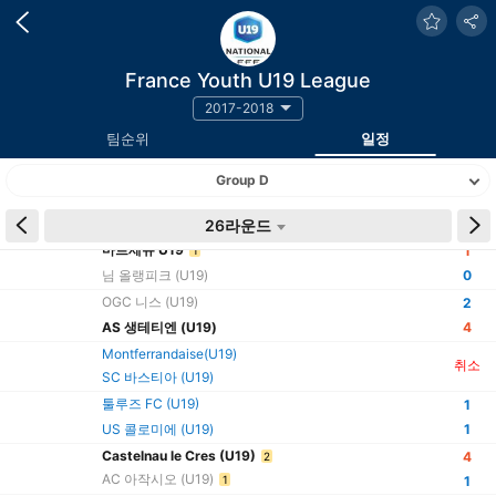
France Youth U19 League
2017-2018
팀순위
일정
Group D
시간
팀
26라운드
결과
마르세유 U19
1
1
님 올랭피크 (U19)
0
OGC 니스 (U19)
2
AS 생테티엔 (U19)
4
Montferrandaise(U19)
취소
SC 바스티아 (U19)
툴루즈 FC (U19)
1
US 콜로미에 (U19)
1
Castelnau le Cres (U19)
4
2
AC 아작시오 (U19)
1
1