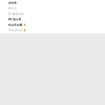
슈바츠
뢰티스
FC 볼푸르트
SC 임스트
비쇼프쇼펜
1
쿠프슈타인
1