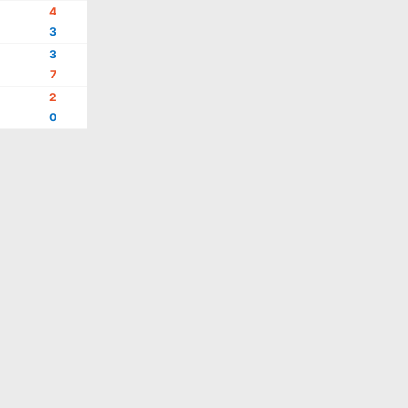
4
3
3
7
2
0