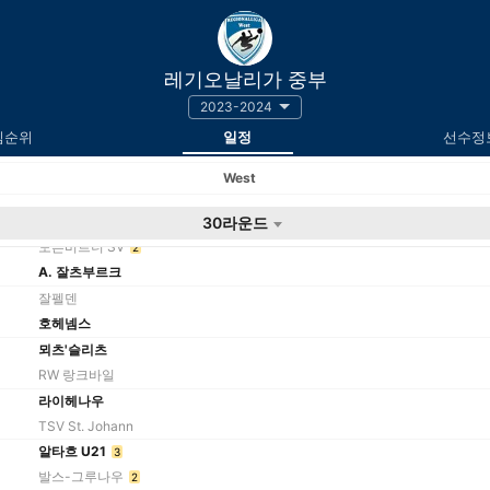
레기오날리가 중부
2023-2024
팀순위
일정
선수정
West
팀
30라운드
도른비르너 SV
2
A. 잘츠부르크
잘펠덴
호헤넴스
뫼츠'슬리츠
RW 랑크바일
라이헤나우
TSV St. Johann
알타흐 U21
3
발스-그루나우
2