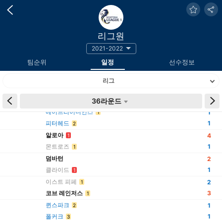
리그원
2021-2022
팀순위
일정
선수정보
리그
시간
팀
36라운드
결과
에어드리어니언스
1
1
피터헤드
1
2
알로아
4
1
몬트로즈
1
1
덤바턴
2
클라이드
1
1
이스트 피페
2
1
코브 레인저스
3
1
퀸스파크
1
2
폴커크
1
3