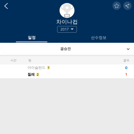
차이나컵
2017
일정
선수정보
결승전
시간
팀
결과
아이슬란드
0
1
칠레
1
2