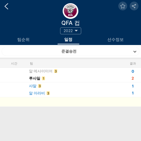
QFA 컵
2022
팀순위
일정
선수정보
준결승전
시간
팀
결과
알 메사이미어
0
3
루사일
2
1
샤말
1
3
알 아라비
1
3