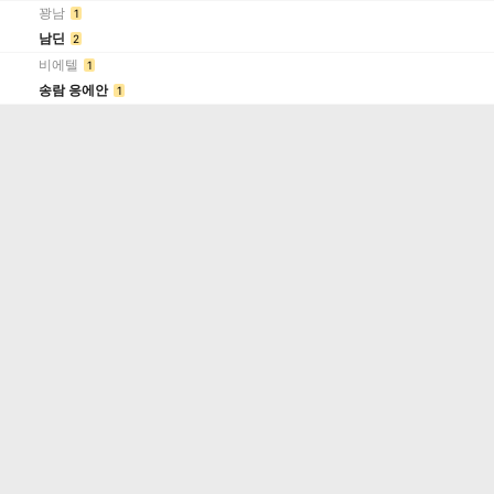
꽝남
1
남딘
2
비에텔
1
송람 응에안
1