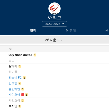
V-리그
2023-2024
위
일정
팀 통계
선
26라운드
팀
Quy Nhon United
1
공안
잘라이
1
하이퐁
하노이 FC
3
빈즈엉
4
홍린하띤
1
타인호아
1
5
카인호아
2
호치민
2