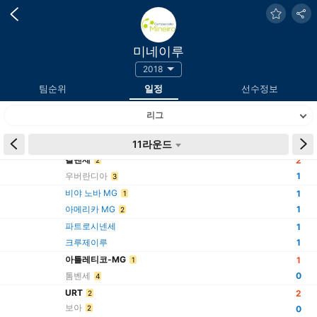
미네이루
2018
팀순위
일정
선수정보
리그
시간
팀
11라운드
결과
칼덴세
2
2
우버란디아
1
3
비야 노바 MG
1
1
아메리카 MG
1
2
파트로시넨세
1
크루제이루
1
아틀레티코-MG
1
1
톰벤세
0
4
URT
2
2
보아
2
0