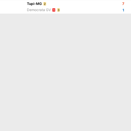
Tupi-MG
7
2
Democrata GV
1
1
3