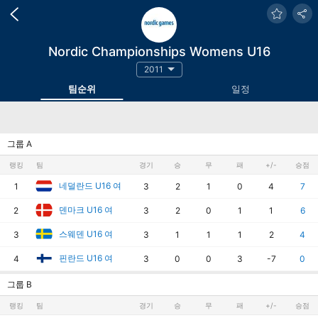
Nordic Championships Womens U16
2011
팀순위
일정
그룹 A
랭킹
팀
경기
승
무
패
+/-
승점
네덜란드 U16 여
1
3
2
1
0
4
7
덴마크 U16 여
2
3
2
0
1
1
6
스웨덴 U16 여
3
3
1
1
1
2
4
핀란드 U16 여
4
3
0
0
3
-7
0
그룹 B
랭킹
팀
경기
승
무
패
+/-
승점