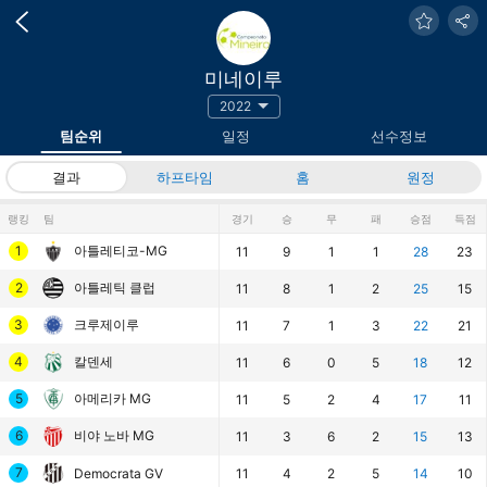
미네이루
2022
팀순위
일정
선수정보
결과
하프타임
홈
원정
랭킹
팀
경기
승
무
패
승점
득점
1
아틀레티코-MG
11
9
1
1
28
23
2
아틀레틱 클럽
11
8
1
2
25
15
3
크루제이루
11
7
1
3
22
21
4
칼덴세
11
6
0
5
18
12
5
아메리카 MG
11
5
2
4
17
11
6
비야 노바 MG
11
3
6
2
15
13
7
Democrata GV
11
4
2
5
14
10