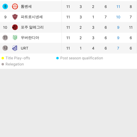
8
톰벤세
11
3
2
6
11
8
파트로시넨세
9
11
3
1
7
10
7
포주 알레그리
10
11
2
3
6
9
11
11
우버란디아
11
2
3
6
9
6
12
URT
11
1
4
6
7
6
Title Play-offs
Post season qualification
Relegation