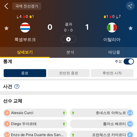
국제 친선경기
4
0
1
1
0
7
결과
0
1
0 - 0
룩셈부르크
이탈리아
라이브 배당률
Bet365
상세보기
분석
배당률
통계
주요
종료
전반전 종료
후반전 시작
사건
선수 교체
Alessio Curci
호네스트 아하노르
9
24
Diego 두아르테
톰마소 베르티
4
14
Enzo de Pina Duarte dos Santos
프란체스코 카마르다
22
8