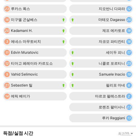
루카스 폭스
지오반니 다파라
23
12
미구엘 곤살베스
마테오 Dagasso
16
20
Kadamani H.
제프 에카토르
20
18
에네스 마무토비치
자코모 파티칸티
3
16
Edvin Muratovic
세이두 피니
11
17
티아고 페레이라 카르도소
니콜로 포르티니
12
25
Vahid Selimovic
Samuele Inacio
5
19
Sebastien 틸
필리포 마네
21
6
에릭 베이가
마르코 팔레스트라
14
2
로렌조 팔미사니
23
루카 Reggiani
13
득점/실점 시간
최근30