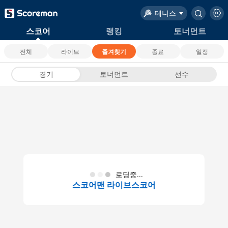
테니스
스코어
랭킹
토너먼트
전체
라이브
즐겨찾기
종료
일정
경기
토너먼트
선수
로딩중...
스코어맨 라이브스코어