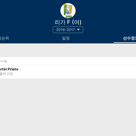
리가 F (여)
2016-2017
팀순위
일정
선수정
수/팀
rtin Prieto
엘바 (여)