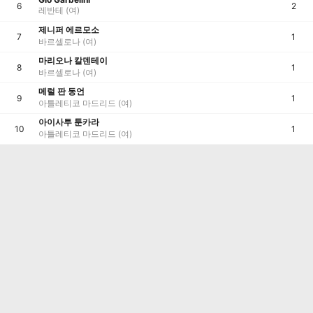
6
2
레반테 (여)
제니퍼 에르모소
7
1
바르셀로나 (여)
마리오나 칼덴테이
8
1
바르셀로나 (여)
메럴 판 동언
9
1
아틀레티코 마드리드 (여)
아이사투 툰카라
10
1
아틀레티코 마드리드 (여)