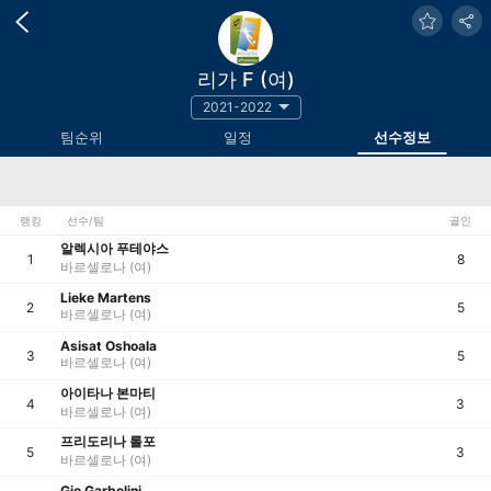
리가 F (여)
2021-2022
팀순위
일정
선수정보
랭킹
선수/팀
골인
알렉시아 푸테야스
1
8
바르셀로나 (여)
Lieke Martens
2
5
바르셀로나 (여)
Asisat Oshoala
3
5
바르셀로나 (여)
아이타나 본마티
4
3
바르셀로나 (여)
프리도리나 롤포
5
3
바르셀로나 (여)
Gio Garbelini