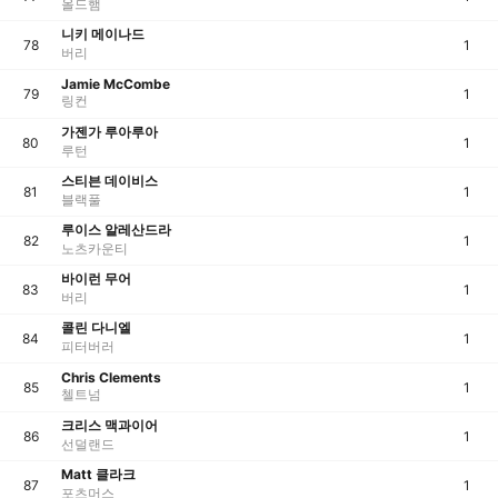
올드햄
니키 메이나드
78
1
버리
Jamie McCombe
79
1
링컨
가젠가 루아루아
80
1
루턴
스티븐 데이비스
81
1
블랙풀
루이스 알레산드라
82
1
노츠카운티
바이런 무어
83
1
버리
콜린 다니엘
84
1
피터버러
Chris Clements
85
1
첼트넘
크리스 맥과이어
86
1
선덜랜드
Matt 클라크
87
1
포츠머스