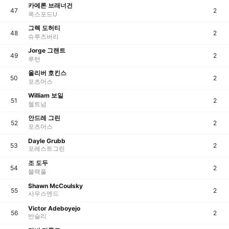
카메론 브래너건
47
2
옥스포드U
그렉 도허티
48
2
슈루즈버리
Jorge 그랜트
49
2
루턴
올리버 호킨스
50
2
포츠머스
William 보일
51
2
첼트넘
안드레 그린
52
2
포츠머스
Dayle Grubb
53
2
포레스트그린
조 도두
54
2
블랙풀
Shawn McCoulsky
55
2
사우스엔드
Victor Adeboyejo
56
2
반슬리