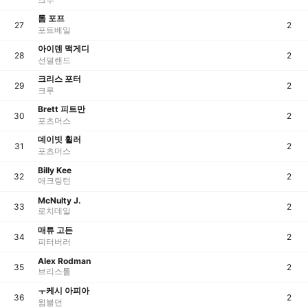
톰 포프
27
2
포트베일
아이덴 맥게디
28
2
선덜랜드
크리스 포터
29
2
크루
Brett 피트만
30
2
포츠머스
데이빗 휠러
31
2
포츠머스
Billy Kee
32
2
애크링턴
McNulty J.
33
2
로치데일
매튜 고든
34
2
피터버러
Alex Rodman
35
2
브리스톨
ㅜ케시 아피아
36
2
윔블던