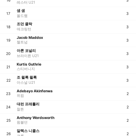
16
3
레스터 U21
샘 샘
17
3
올드햄
조던 클락
18
3
애크링턴
Jacob Maddox
19
3
첼트넘
아론 코널리
20
3
브라이튼 U21
Kurtis Guthrie
21
3
스티버니지
조 윌록 윌록
22
3
아스널 U21
Adebayo Akinfenwa
23
2
위컴
대런 프래틀리
24
2
찰튼
Anthony Wordsworth
25
2
윔블던
알렉스 니콜스
26
2
크루