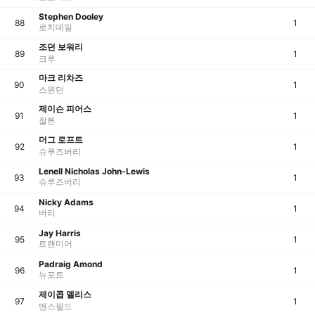
Stephen Dooley
88
1
로치데일
조던 보워리
89
1
크루
마크 리차즈
90
1
스윈던
제이슨 피어스
91
1
찰튼
더그 로프트
92
1
슈루즈버리
Lenell Nicholas John-Lewis
93
1
슈루즈버리
Nicky Adams
94
1
버리
Jay Harris
95
1
트랜미어
Padraig Amond
96
1
뉴포트
제이콥 멜리스
97
1
맨스필드