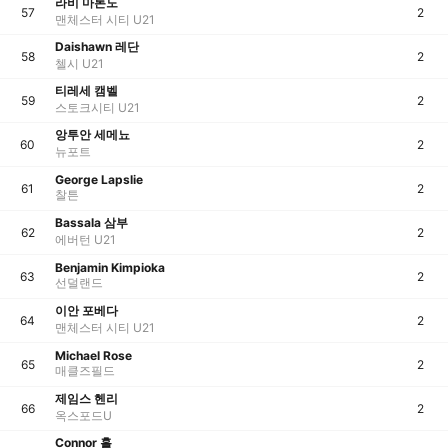
라비 마톤도
57
2
맨체스터 시티 U21
Daishawn 레단
58
2
첼시 U21
티레세 캠벨
59
2
스토크시티 U21
앙투안 세메뇨
60
2
뉴포트
George Lapslie
61
2
찰튼
Bassala 삼부
62
2
에버턴 U21
Benjamin Kimpioka
63
2
선덜랜드
이안 포베다
64
2
맨체스터 시티 U21
Michael Rose
65
2
매클즈필드
제임스 헨리
66
2
옥스포드U
Connor 홀