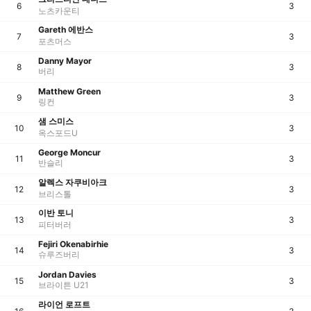
6
3
노츠카운티
Gareth 에반스
7
3
포츠머스
Danny Mayor
8
3
버리
Matthew Green
9
3
링컨
샘 스미스
10
3
옥스포드U
George Moncur
11
3
반슬리
알렉스 자쿠비아크
12
3
브리스톨
이반 토니
13
3
피터버러
Fejiri Okenabirhie
14
3
슈루즈버리
Jordan Davies
15
3
브라이튼 U21
라이언 로프트