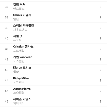
칼럼 부처
37
2
맨스필드
Chuks 아넬케
38
2
밀턴
스티븐 맥러플린
39
2
사우스엔드
자밀 맷
40
2
뉴포트
Cristian 몬타노
41
2
포트베일
케빈 van Veen
42
2
노스햄턴
Kieron 모리스
43
2
월샬
Ricky Miller
44
2
포트베일
Aaron Pierre
45
2
노스햄턴
제이슨 커밍스
46
2
피터버러