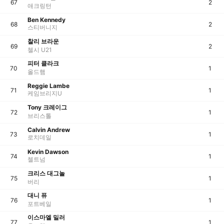
67
2
애크링턴
Ben Kennedy
68
2
스티버니지
찰리 브라운
69
2
첼시 U21
피터 클라크
70
1
올드햄
Reggie Lambe
71
1
케임브리지U
Tony 크레이그
72
1
브리스톨
Calvin Andrew
73
1
로치데일
Kevin Dawson
74
1
첼트넘
크리스 대그놀
75
1
버리
대니 퓨
76
1
포트베일
이스마엘 밀러
77
1