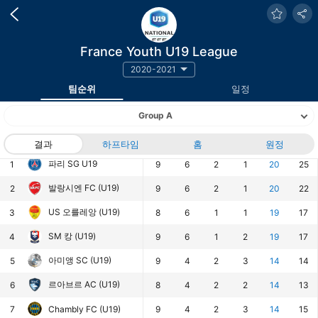
France Youth U19 League
2020-2021
팀순위
일정
Group A
랭킹
팀
결과
하프타임
경기
승
홈
무
패
원정
승점
득점
파리 SG U19
1
9
6
2
1
20
25
발랑시엔 FC (U19)
2
9
6
2
1
20
22
US 오를레앙 (U19)
3
8
6
1
1
19
17
SM 캉 (U19)
4
9
6
1
2
19
17
아미앵 SC (U19)
5
9
4
2
3
14
14
르아브르 AC (U19)
6
8
4
2
2
14
13
7
Chambly FC (U19)
9
4
2
3
14
15