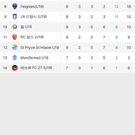
8
Feignies(U19)
8
3
3
2
12
18
JA 드랑시 (U19)
9
8
3
2
3
11
10
릴 U19
10
9
3
0
6
9
10
RC 랑스 (U19)
11
9
2
0
7
6
9
12
St Pryve St Hilaire U19
9
2
0
7
6
10
13
Montfermeil U19
7
0
2
5
2
2
에브뢰 FC 27 (U19)
14
7
0
1
6
1
6