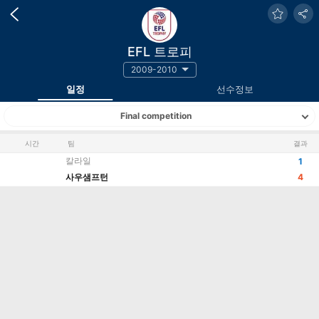
EFL 트로피
2009-2010
일정
선수정보
Final competition
시간
팀
결과
칼라일
1
사우샘프턴
4