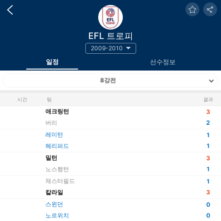
EFL 트로피
2009-2010
일정
선수정보
8강전
시간
팀
결과
애크링턴
3
버리
2
레이턴
1
헤리퍼드
1
밀턴
3
노스햄턴
1
체스터필드
1
칼라일
3
스윈던
0
노르위치
0