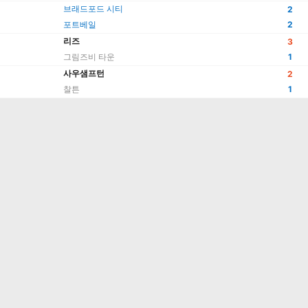
브래드포드 시티
2
포트베일
2
리즈
3
그림즈비 타운
1
사우샘프턴
2
찰튼
1