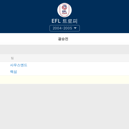
EFL 트로피
2004-2005
결승전
팀
사우스엔드
렉섬