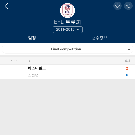
EFL 트로피
2011-2012
일정
선수정보
Final competition
시간
팀
결과
체스터필드
2
스윈던
0