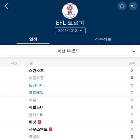
EFL 트로피
2011-2012
일정
선수정보
예선 1라운드
시간
팀
결과
스컨소프
2
하틀리풀
0
트랜미어
1
포트베일
1
버튼
1
셰필드U
2
콜체스터
1
바넷
3
1
사우스엔드
1
1
크롤리
0