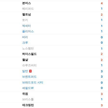
본머스
4
헤리퍼드
1
첼트넘
2
토키
1
엑세터
1
플리머스
1
버리
0
크루
0
노스햄턴
1
허더스필드
2
월샬
2
슈루즈버리
1
밀턴
3
1
브렌트퍼드
3
브래드포드 시티
0
셰필드W
0
위컴
3
브리스톨
1
애크링턴
3