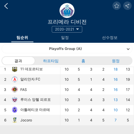
프리메라 디비전
2020-2021
팀순위
일정
선수정보
Playoffs Group (A)
랭킹
팀
결과
하프타임
경기
승
홈
무
패
원정
승점
득점
11 데포르티보
1
10
5
3
2
18
13
알리안자 FC
2
10
5
1
4
16
19
3
FAS
10
4
4
2
16
17
루이스 앙헬 피르포
4
10
3
4
3
13
14
아틀레티코 마르테
5
10
2
4
4
10
12
6
Jocoro
10
1
4
5
7
5