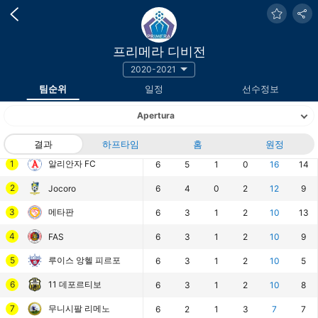
프리메라 디비전
2020-2021
팀순위
일정
선수정보
Apertura
랭킹
팀
결과
하프타임
경기
승
홈
무
패
원정
승점
득점
1
알리안자 FC
6
5
1
0
16
14
2
Jocoro
6
4
0
2
12
9
3
메타판
6
3
1
2
10
13
4
FAS
6
3
1
2
10
9
5
루이스 앙헬 피르포
6
3
1
2
10
5
6
11 데포르티보
6
3
1
2
10
8
7
무니시팔 리메노
6
2
1
3
7
7