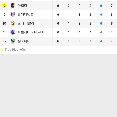
8
아길라
6
2
0
4
6
7
찰라테낭고
9
6
1
3
2
6
8
산타 테클라
10
6
1
3
2
6
6
아틀레티코 마르테
11
6
1
1
4
4
7
손소나테
12
6
1
1
4
4
4
Title Play-offs