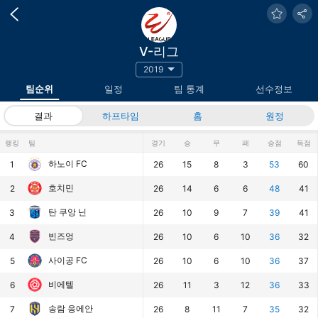
V-리그
2019
팀순위
일정
팀 통계
선수정보
결과
하프타임
홈
원정
랭킹
팀
경기
승
무
패
승점
득점
하노이 FC
1
26
15
8
3
53
60
호치민
2
26
14
6
6
48
41
탄 쿠앙 닌
3
26
10
9
7
39
41
빈즈엉
4
26
10
6
10
36
32
사이공 FC
5
26
10
6
10
36
37
비에텔
6
26
11
3
12
36
33
송람 응에안
7
26
8
11
7
35
32