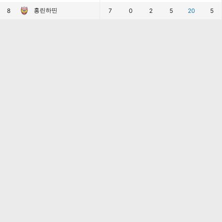
홍린하띤
8
7
0
2
5
20
5