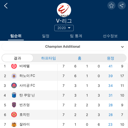
V-리그
2020
팀순위
일정
팀 통계
선수정보
Champion Additional
랭킹
팀
결과
하프타임
경기
승
홈
무
패
원정
승점
득점
비에텔
1
7
6
1
0
41
9
하노이 FC
2
7
6
1
0
39
17
사이공 FC
3
7
3
1
3
34
11
탄 쿠앙 닌
4
7
3
1
3
31
10
빈즈엉
5
7
2
2
3
28
9
호치민
6
7
2
2
3
28
7
잘라이
7
7
1
0
6
23
10