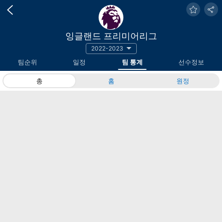
잉글랜드 프리미어리그
2022-2023
팀순위
일정
팀 통계
선수정보
총
홈
원정