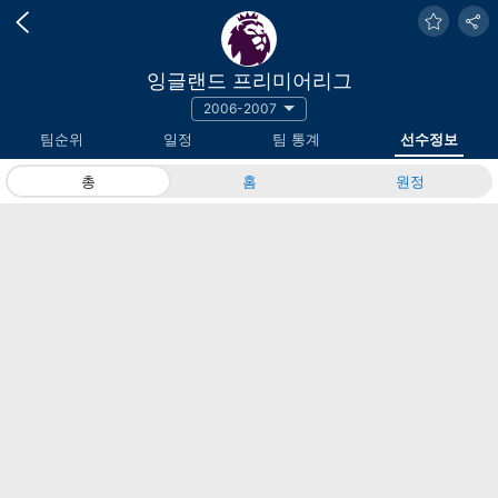
잉글랜드 프리미어리그
2006-2007
팀순위
일정
팀 통계
선수정보
총
홈
원정