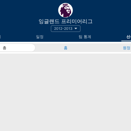
잉글랜드 프리미어리그
2012-2013
위
일정
팀 통계
선
총
홈
원정