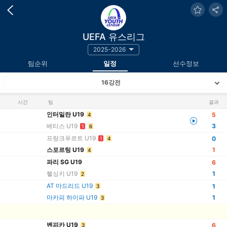
UEFA 유스리그
2025-2026
팀순위
일정
선수정보
16강전
시간
팀
결과
인터밀란 U19
5
4
베티스 U19
3
1
6
프랑크푸르트 U19
0
1
4
스포르팅 U19
1
4
파리 SG U19
6
헬싱키 U19
1
2
AT 마드리드 U19
1
3
마카피 하이파 U19
1
3
벤피카 U19
6
3