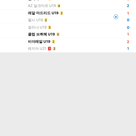
AZ 알크마르 U19
2
4
레알 마드리드 U19
1
2
첼시 U19
0
2
질리나 U19
0
3
클럽 브뤼헤 U19
1
5
비야레알 U19
2
2
레지아 U21
1
1
2