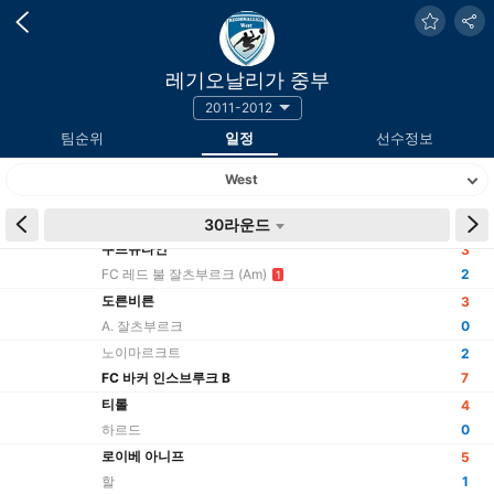
레기오날리가 중부
2011-2012
팀순위
일정
선수정보
West
시간
팀
30라운드
결과
쿠프슈타인
3
FC 레드 불 잘츠부르크 (Am)
2
1
도른비른
3
A. 잘츠부르크
0
노이마르크트
2
FC 바커 인스브루크 B
7
티롤
4
하르드
0
로이베 아니프
5
할
1