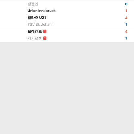
잘펠덴
0
Union Innsbruck
1
알타흐 U21
4
TSV St. Johann
1
브레겐츠
4
1
지키르첸
1
1