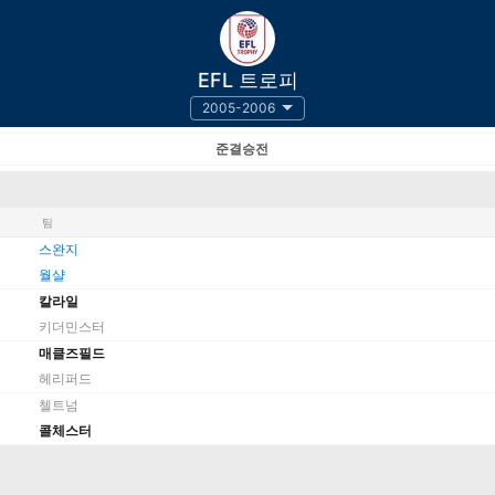
EFL 트로피
2005-2006
준결승전
팀
스완지
월샬
칼라일
키더민스터
매클즈필드
헤리퍼드
첼트넘
콜체스터