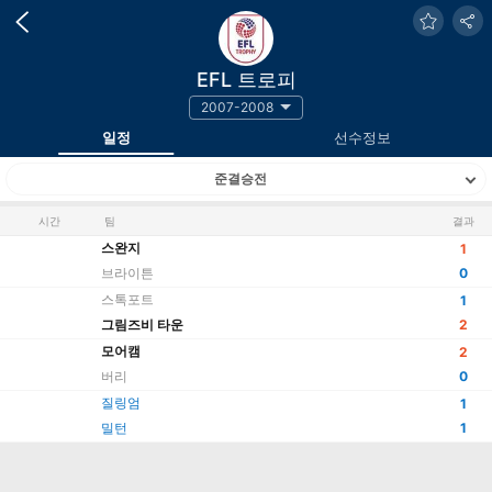
EFL 트로피
2007-2008
일정
선수정보
준결승전
시간
팀
결과
스완지
1
브라이튼
0
스톡포트
1
그림즈비 타운
2
모어캠
2
버리
0
질링엄
1
밀턴
1