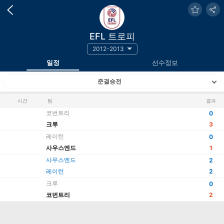
EFL 트로피
2012-2013
일정
선수정보
준결승전
시간
팀
결과
코번트리
0
크루
3
레이턴
0
사우스엔드
1
사우스엔드
2
레이턴
2
크루
0
코번트리
2