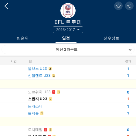
EFL 트로피
2016-2017
팀순위
일정
선수정보
예선 2라운드
시간
팀
결과
울브스 U23
1
3
선덜랜드 U23
1
3
노르위치 U23
0
1
3
스완지 U23
1
2
돈캐스터
1
블랙풀
1
1
로치데일
0
1
3