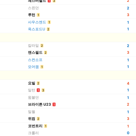
체스터필드
2
1
3
스윈던
2
루턴
3
1
사우스엔드
1
1
옥스포드U
1
2
칼라일
2
2
맨스필드
3
2
스컨소프
1
모어캠
1
1
요빌
4
2
밀턴
1
1
3
윔블던
1
브라이튼 U23
2
1
밀월
1
위컴
3
2
코번트리
1
1
크롤리
0