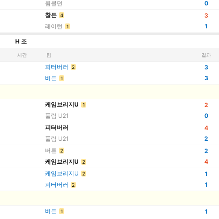
윔블던
0
찰튼
3
4
레이턴
1
1
H 조
시간
팀
결과
피터버러
3
2
버튼
3
1
케임브리지U
2
1
풀럼 U21
0
피터버러
4
풀럼 U21
2
버튼
2
2
케임브리지U
4
2
케임브리지U
1
2
피터버러
1
2
버튼
1
1