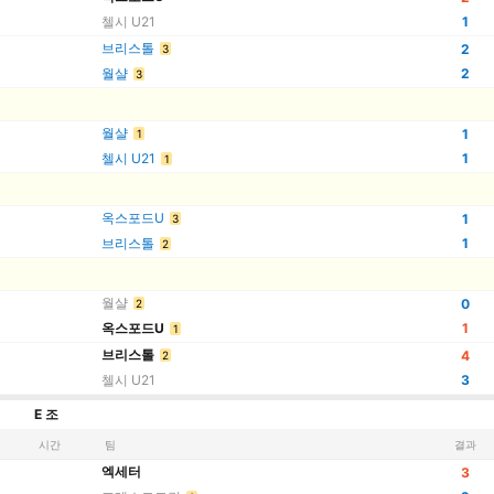
첼시 U21
1
브리스톨
2
3
월샬
2
3
월샬
1
1
첼시 U21
1
1
옥스포드U
1
3
브리스톨
1
2
월샬
0
2
옥스포드U
1
1
브리스톨
4
2
첼시 U21
3
E 조
시간
팀
결과
엑세터
3