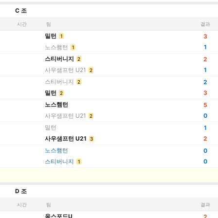
C 조
시간
팀
결과
밀턴
3
1
노스햄턴
1
1
스티버니지
2
2
사우샘프턴 U21
1
2
스티버니지
2
2
밀턴
3
2
노스햄턴
5
사우샘프턴 U21
0
2
밀턴
1
사우샘프턴 U21
2
3
노스햄턴
0
스티버니지
0
1
D 조
시간
팀
결과
옥스포드U
2