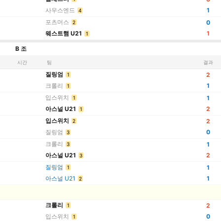
사우스엔드
1
4
포츠머스
0
2
웨스트햄 U21
1
1
B 조
시간
팀
결과
질링엄
2
1
크롤리
1
1
입스위치
1
1
아스널 U21
2
1
입스위치
2
2
질링엄
0
3
크롤리
1
3
아스널 U21
2
3
질링엄
1
1
아스널 U21
1
2
크롤리
2
1
입스위치
0
1