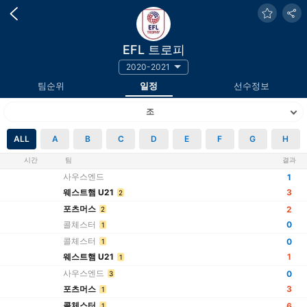
EFL 트로피
2020-2021
팀순위
일정
선수정보
조
ALL
A
B
C
D
E
F
G
H
A 조
시간
팀
결과
사우스엔드
1
웨스트햄 U21
3
2
포츠머스
2
2
콜체스터
0
1
콜체스터
0
1
웨스트햄 U21
1
1
사우스엔드
0
3
포츠머스
3
1
콜체스터
6
1