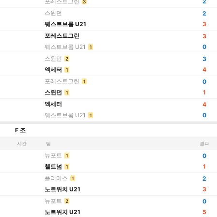
포레스트그린
2
3
스윈던
2
웨스트브롬 U21
3
포레스트그린
3
웨스트브롬 U21
0
1
스윈던
3
2
엑세터
4
1
포레스트그린
0
1
스윈던
1
1
엑세터
4
웨스트브롬 U21
0
1
F 조
시간
팀
결과
뉴포트
0
1
첼트넘
1
1
플리머스
2
1
노르위치 U21
3
뉴포트
0
2
노르위치 U21
5