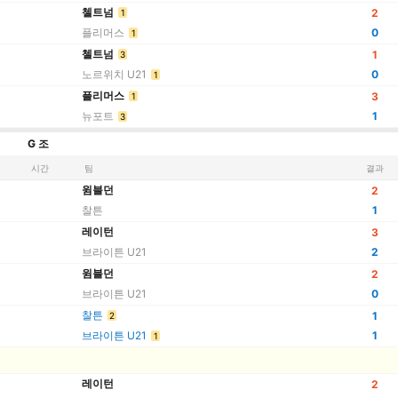
첼트넘
2
1
플리머스
0
1
첼트넘
1
3
노르위치 U21
0
1
플리머스
3
1
뉴포트
1
3
G 조
시간
팀
결과
윔블던
2
찰튼
1
레이턴
3
브라이튼 U21
2
윔블던
2
브라이튼 U21
0
찰튼
1
2
브라이튼 U21
1
1
레이턴
2