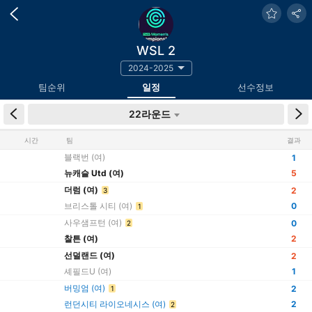
WSL 2
2024-2025
팀순위
일정
선수정보
22라운드
시간
팀
결과
블랙번 (여)
1
뉴캐슬 Utd (여)
5
더럼 (여)
2
3
브리스톨 시티 (여)
0
1
사우샘프턴 (여)
0
2
찰튼 (여)
2
선덜랜드 (여)
2
셰필드U (여)
1
버밍엄 (여)
2
1
런던시티 라이오네시스 (여)
2
2